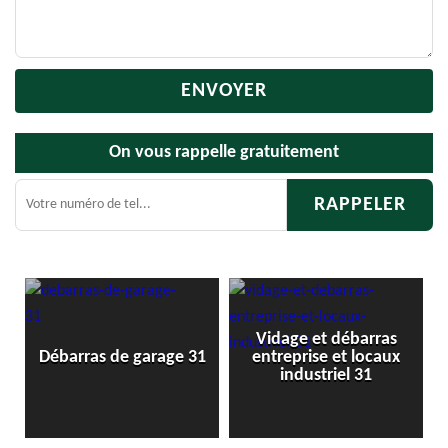
On vous rappelle gratuitement
Vidage et débarras
Débarras de grenier et
ge 31
entreprise et locaux
cave 31
industriel 31