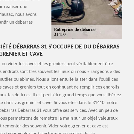
ur réaliser une
 Mauzac, nous avons
rantir un débarras
IÉTÉ DÉBARRAS 31 S'OCCUPE DE DU DÉBARRAS
GRENIER ET CAVE
u vider les caves et les greniers peut véritablement être
s endroits sont très souvent les lieux où nous « rangeons » des
inutiles ou abîmés. Nous allons ensuite laisser dans l’oubli ces
s caves et greniers tout en continuant de remplir ces endroits
ux tas de trucs. Il est peut-être grand temps que vous libériez
e dans vos grenier et cave. Si vous êtes dans le 31410, notre
débarras Débarras 31 vous offre ses services. Avec un peu de
vous permettrons de remettre la main sur un objet valeureux
it remonter des souvenir. Vider votre grenier et cave est