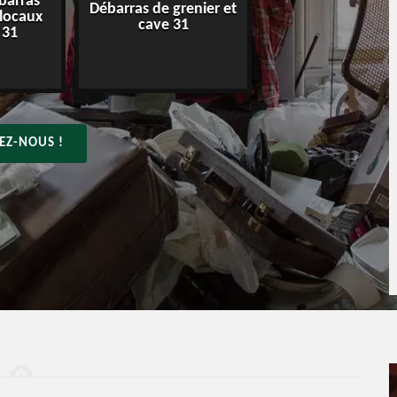
barras
Débarras de grenier et
Entreprise de déba
 locaux
cave 31
31
 31
EZ-NOUS !