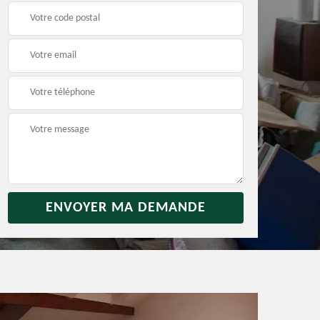
rras
Débarras jardin 31
Vidage de maison 31