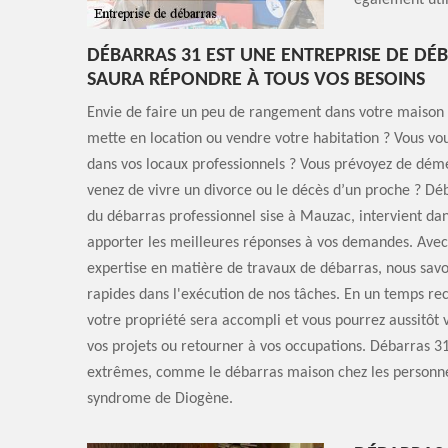
également util
DÉBARRAS 31 EST UNE ENTREPRISE DE DÉ
SAURA RÉPONDRE À TOUS VOS BESOINS
Envie de faire un peu de rangement dans votre maison 
mette en location ou vendre votre habitation ? Vous vou
dans vos locaux professionnels ? Vous prévoyez de dém
venez de vivre un divorce ou le décès d’un proche ? Dé
du débarras professionnel sise à Mauzac, intervient da
apporter les meilleures réponses à vos demandes. Ave
expertise en matière de travaux de débarras, nous savon
rapides dans l'exécution de nos tâches. En un temps re
votre propriété sera accompli et vous pourrez aussitôt 
vos projets ou retourner à vos occupations. Débarras 31 
extrêmes, comme le débarras maison chez les personne
syndrome de Diogène.