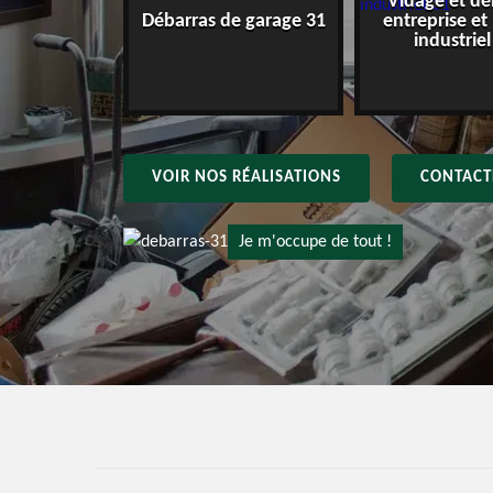
Vidage et dé
e maison 31
Débarras de garage 31
entreprise et
industriel
VOIR NOS RÉALISATIONS
CONTACT
Je m'occupe de tout !