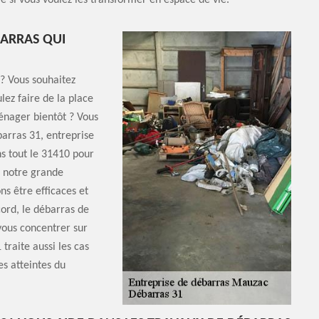
e si vous voulez les transformer en espace de vie.
BARRAS QUI
? Vous souhaitez
lez faire de la place
énager bientôt ? Vous
barras 31, entreprise
ns tout le 31410 pour
c notre grande
s être efficaces et
cord, le débarras de
vous concentrer sur
traite aussi les cas
s atteintes du