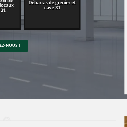
barras
Débarras de grenier et
Entreprise de déba
 locaux
cave 31
31
 31
EZ-NOUS !