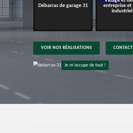
Vidage et dé
e maison 31
Débarras de garage 31
entreprise et
industriel
VOIR NOS RÉALISATIONS
CONTACT
Je m'occupe de tout !