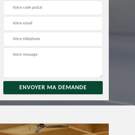
rras
Débarras jardin 31
Vidage de maison 31