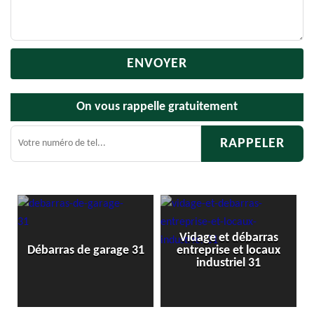
On vous rappelle gratuitement
Vidage et débarras
Débarras de g
 de garage 31
entreprise et locaux
cave 3
industriel 31