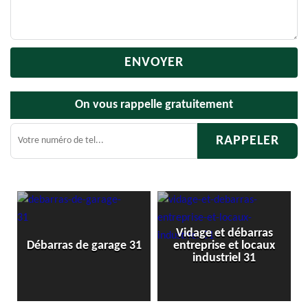
On vous rappelle gratuitement
Vidage et débarras
Débarras d
ras de garage 31
entreprise et locaux
cav
industriel 31