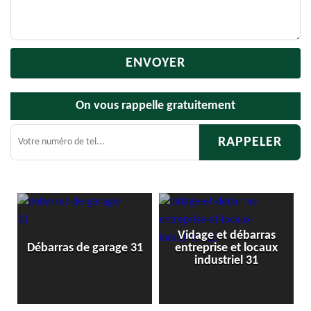
On vous rappelle gratuitement
Vidage et débarras
Débarras de grenier et
1
entreprise et locaux
cave 31
industriel 31