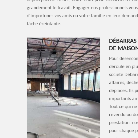
depuis plus de 10 ans, notre entreprise Débarras 31 vou
grandement le travail. Engager nos professionnels vous 
d'importuner vos amis ou votre famille en leur demand
tâche éreintante.
DÉBARRAS 
DE MAISO
Pour désencom
déroule en plu
société Débarr
affaires, déch
déplacés. Ils 
importants ain
Tout ce qui ne
revendu ou don
prestation, no
pour chaque pa