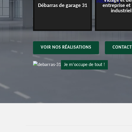
Vidage et dé
e maison 31
Débarras de garage 31
entreprise et
industriel
VOIR NOS RÉALISATIONS
CONTACT
Je m'occupe de tout !