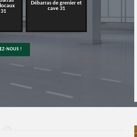
barras
Débarras de grenier et
Entreprise de déba
 locaux
cave 31
31
 31
EZ-NOUS !