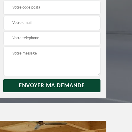
rras
Débarras jardin 31
Vidage de maison 31