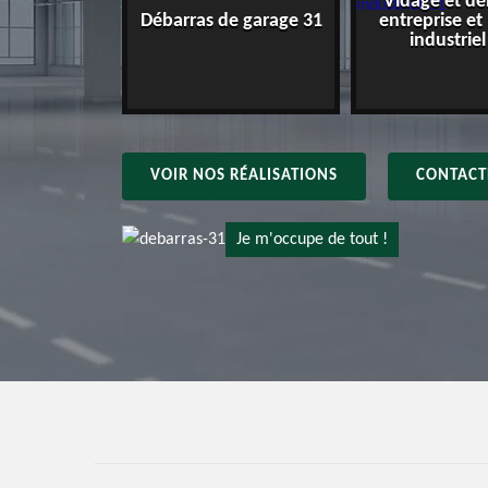
Vidage et dé
e maison 31
Débarras de garage 31
entreprise et
industriel
VOIR NOS RÉALISATIONS
CONTACT
Je m'occupe de tout !