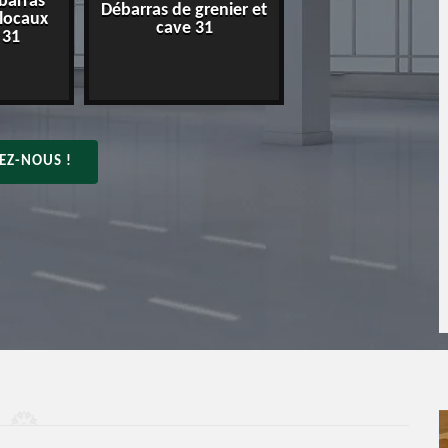
barras
Débarras de grenier et
Entreprise de déba
 locaux
cave 31
31
 31
EZ-NOUS !