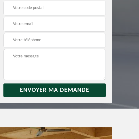
rras
Débarras jardin 31
Vidage de maison 31