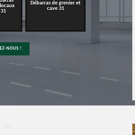
barras
Débarras de grenier et
Entreprise de déba
 locaux
cave 31
31
 31
EZ-NOUS !