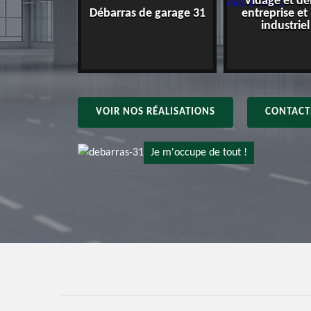
Vidage et dé
e maison 31
Débarras de garage 31
entreprise et
industriel
VOIR NOS RÉALISATIONS
CONTACT
Je m'occupe de tout !