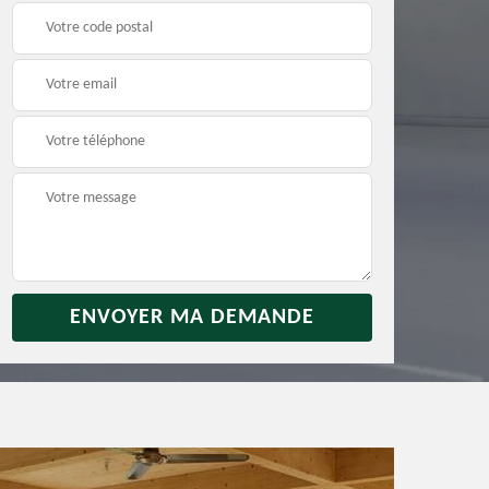
rras
Débarras jardin 31
Vidage de maison 31