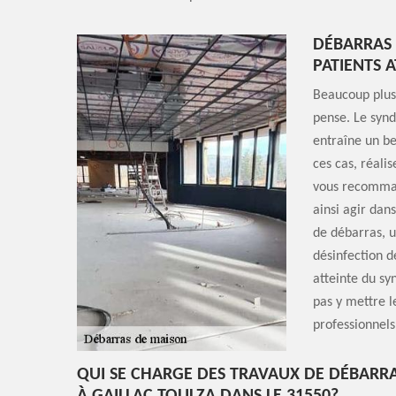
DÉBARRAS 
PATIENTS 
Beaucoup plus
pense. Le syn
entraîne un b
ces cas, réali
vous recommand
ainsi agir dan
de débarras, u
désinfection 
atteinte du sy
pas y mettre l
professionnels
QUI SE CHARGE DES TRAVAUX DE DÉBARR