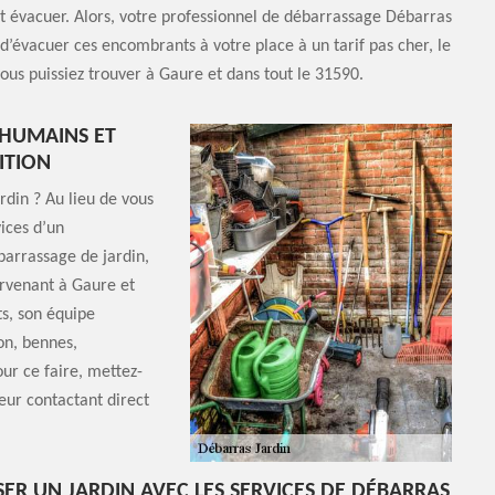
t évacuer. Alors, votre professionnel de débarrassage Débarras
d’évacuer ces encombrants à votre place à un tarif pas cher, le
ous puissiez trouver à Gaure et dans tout le 31590.
 HUMAINS ET
ITION
din ? Au lieu de vous
vices d’un
barrassage de jardin,
ervenant à Gaure et
ts, son équipe
on, bennes,
our ce faire, mettez-
eur contactant direct
ER UN JARDIN AVEC LES SERVICES DE DÉBARRAS