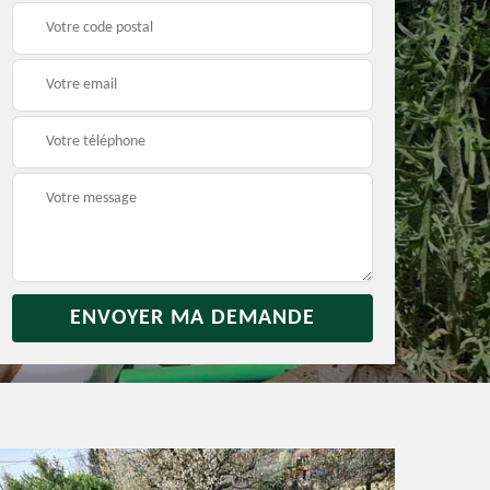
rras
Débarras jardin 31
Vidage de maison 31