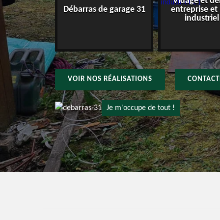
Vidage et dé
e maison 31
Débarras de garage 31
entreprise et
industriel
VOIR NOS RÉALISATIONS
CONTACT
Je m'occupe de tout !