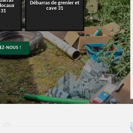
barras
Débarras de grenier et
Entreprise de déba
 locaux
cave 31
31
 31
EZ-NOUS !