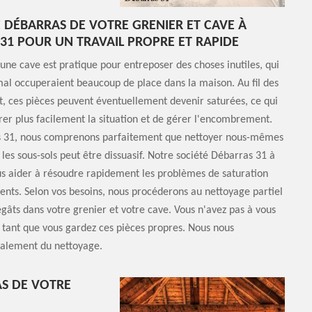
E DÉBARRAS DE VOTRE GRENIER ET CAVE À
31 POUR UN TRAVAIL PROPRE ET RAPIDE
une cave est pratique pour entreposer des choses inutiles, qui
al occuperaient beaucoup de place dans la maison. Au fil des
, ces pièces peuvent éventuellement devenir saturées, ce qui
er plus facilement la situation et de gérer l'encombrement.
 31, nous comprenons parfaitement que nettoyer nous-mêmes
 les sous-sols peut être dissuasif. Notre société Débarras 31 à
us aider à résoudre rapidement les problèmes de saturation
nts. Selon vos besoins, nous procéderons au nettoyage partiel
égâts dans votre grenier et votre cave. Vous n'avez pas à vous
s tant que vous gardez ces pièces propres. Nous nous
alement du nettoyage.
AS DE VOTRE