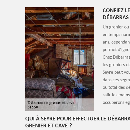
CONFIEZ L
DÉBARRAS 
Un grenier ou 
en temps norm
ans, cependant
permet d'ignor
Chez Débarras
les greniers et
Seyre peut vo
dans ces segme
ou total des d
salir les main
occuperons ég
QUI À SEYRE POUR EFFECTUER LE DÉBARR
GRENIER ET CAVE ?