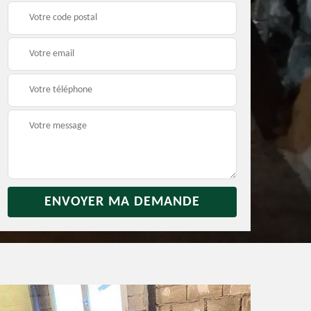
rras
Débarras jardin 31
Vidage de maison 31