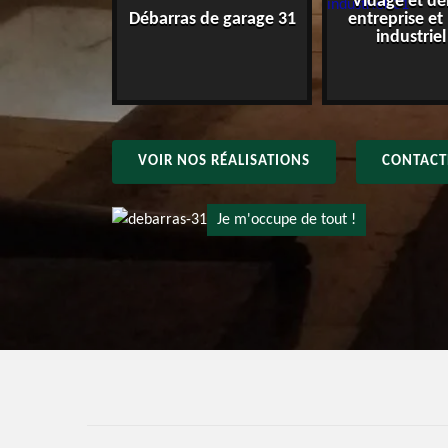
Vidage et dé
e maison 31
Débarras de garage 31
entreprise et
industriel
VOIR NOS RÉALISATIONS
CONTACT
Je m'occupe de tout !