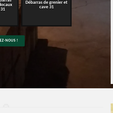
barras
Débarras de grenier et
Entreprise de déba
 locaux
cave 31
31
 31
EZ-NOUS !