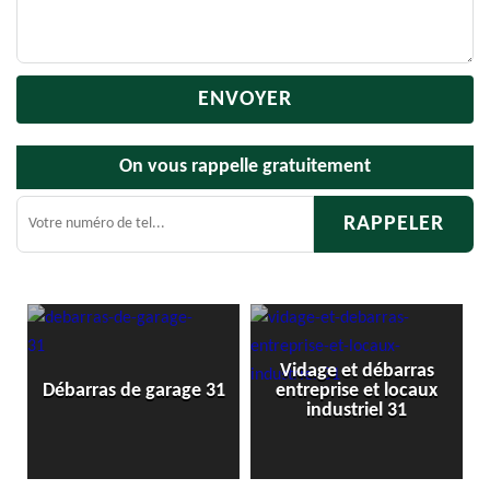
On vous rappelle gratuitement
Vidage et débarras
Débarras de g
 de garage 31
entreprise et locaux
cave 3
industriel 31