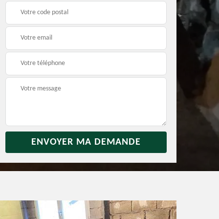
rras
Débarras jardin 31
Vidage de maison 31