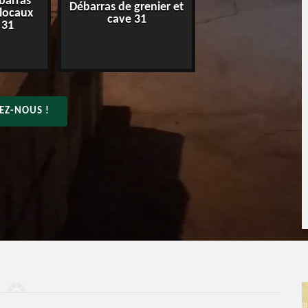
barras
Débarras de grenier et
Entreprise de déba
 locaux
cave 31
31
 31
EZ-NOUS !