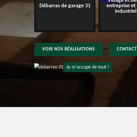
Vidage et dé
e maison 31
Débarras de garage 31
entreprise et
industriel
VOIR NOS RÉALISATIONS
CONTACT
Je m'occupe de tout !