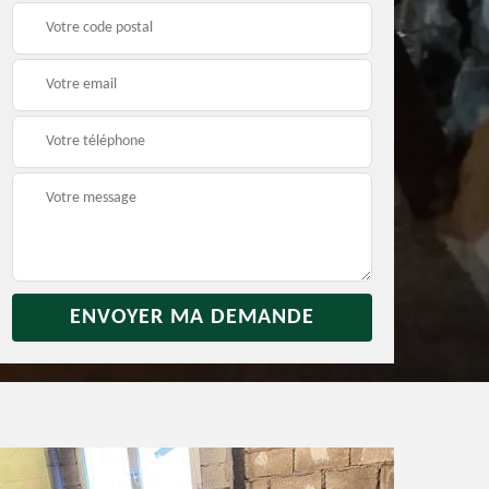
rras
Débarras jardin 31
Vidage de maison 31