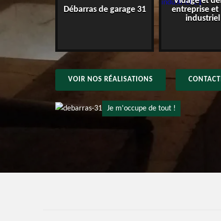
Vidage et dé
e maison 31
Débarras de garage 31
entreprise et
industriel
VOIR NOS RÉALISATIONS
CONTACT
Je m'occupe de tout !