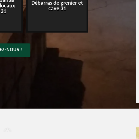
barras
Débarras de grenier et
Entreprise de déba
 locaux
cave 31
31
 31
EZ-NOUS !