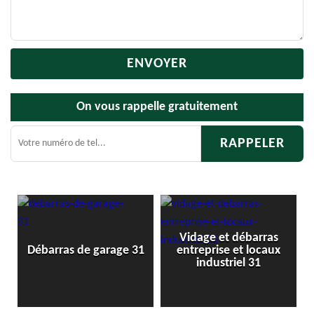
On vous rappelle gratuitement
Vidage et débarras
Débarras d
ras de garage 31
entreprise et locaux
cav
industriel 31