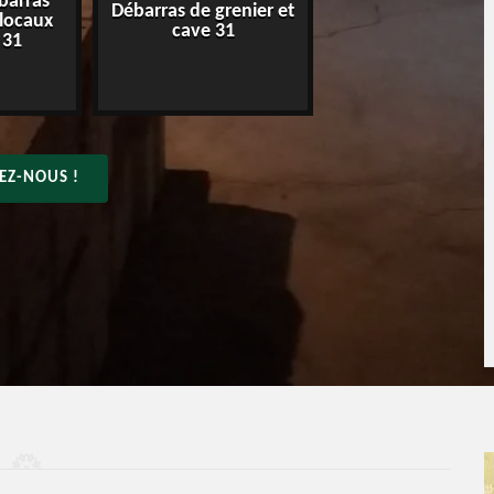
barras
Débarras de grenier et
Entreprise de déba
 locaux
cave 31
31
 31
EZ-NOUS !