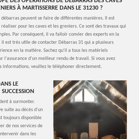
UPE DES OPÉRATIONS DE DÉBARRAS DES CAVES
ENIERS À MARTISSERRE DANS LE 31230 ?
 débarras peuvent se faire de différentes manières. Il est
 réaliser pour les caves et les greniers. Ce sont des travaux qui
ples. Par conséquent, il va falloir convier des experts en la
 il est très utile de contacter Débarras 31 qui a plusieurs
ience en la matière. Sachez qu'il a tous les matériels
r l'assurance d'un meilleur rendu de travail. Si vous avez
s informations, veuillez le téléphoner directement.
DANS LE
E SUCCESSION
dent à surmonter.
e suite au décès d’un
t toujours disponible
ter de nos services de
ntervenir dans les