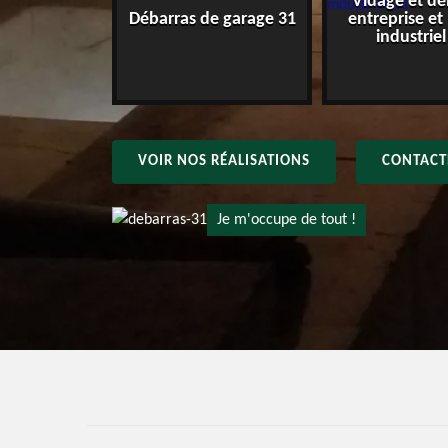
Vidage et dé
e maison 31
Débarras de garage 31
entreprise et
industriel
VOIR NOS RÉALISATIONS
CONTACT
Je m'occupe de tout !