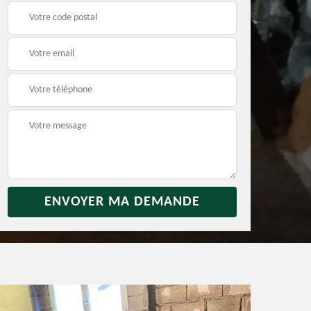
rras
Débarras jardin 31
Vidage de maison 31