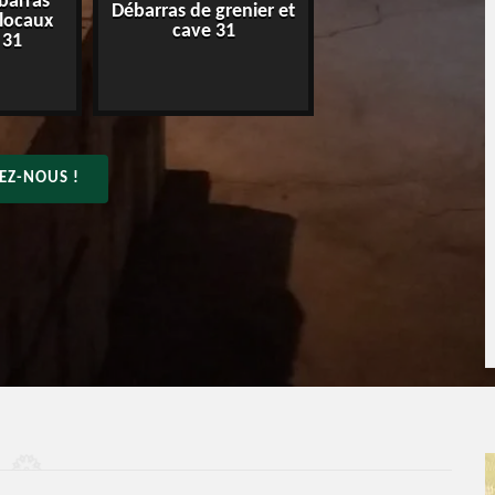
barras
Débarras de grenier et
Entreprise de déba
 locaux
cave 31
31
 31
EZ-NOUS !