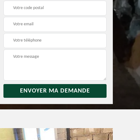
rras
Débarras jardin 31
Vidage de maison 31