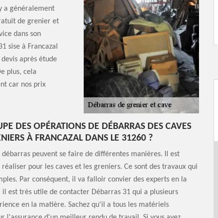
l y a généralement
atuit de grenier et
rvice dans son
1 sise à Francazal
e devis après étude
e plus, cela
nt car nos prix
UPE DES OPÉRATIONS DE DÉBARRAS DES CAVES
ENIERS À FRANCAZAL DANS LE 31260 ?
 débarras peuvent se faire de différentes manières. Il est
 réaliser pour les caves et les greniers. Ce sont des travaux qui
ples. Par conséquent, il va falloir convier des experts en la
 il est très utile de contacter Débarras 31 qui a plusieurs
ience en la matière. Sachez qu'il a tous les matériels
r l'assurance d'un meilleur rendu de travail. Si vous avez