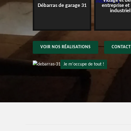
Vidage et dé
e maison 31
Débarras de garage 31
entreprise et
industriel
VOIR NOS RÉALISATIONS
CONTACT
Je m'occupe de tout !