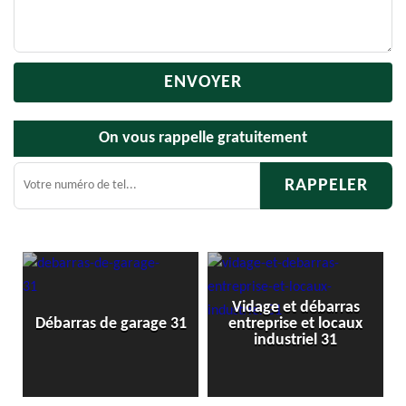
On vous rappelle gratuitement
Vidage et débarras
Débarras de grenier et
ge 31
entreprise et locaux
cave 31
industriel 31