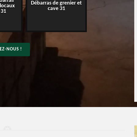
barras
Débarras de grenier et
Entreprise de déba
 locaux
cave 31
31
 31
EZ-NOUS !