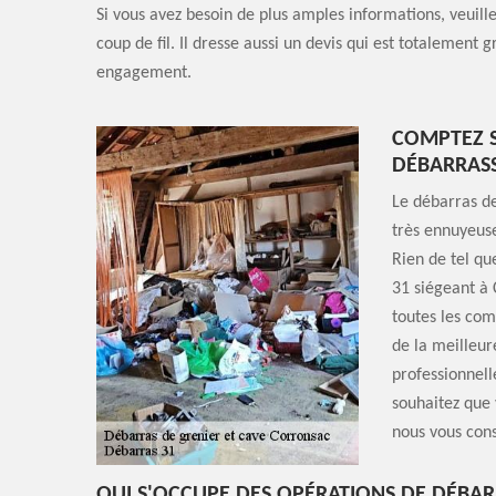
Si vous avez besoin de plus amples informations, veuille
coup de fil. Il dresse aussi un devis qui est totalement g
engagement.
COMPTEZ S
DÉBARRASS
Le débarras de
très ennuyeuse
Rien de tel qu
31 siégeant à 
toutes les com
de la meilleure
professionnell
souhaitez que 
nous vous cons
QUI S'OCCUPE DES OPÉRATIONS DE DÉBAR