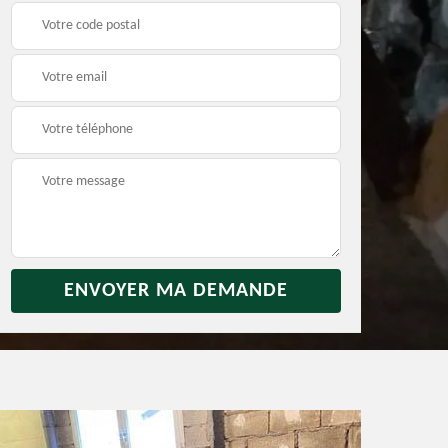
rras
Débarras jardin 31
Vidage de maison 31