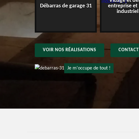
Vidage et dé
e maison 31
Débarras de garage 31
entreprise et
industriel
VOIR NOS RÉALISATIONS
CONTACT
Je m'occupe de tout !