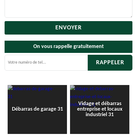
On vous rappelle gratuitement
Vidage et débarras
Débarras d
ras de garage 31
entreprise et locaux
cav
industriel 31