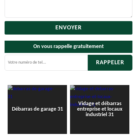
On vous rappelle gratuitement
Vidage et débarras
Débarras de grenier et
ge 31
entreprise et locaux
cave 31
industriel 31