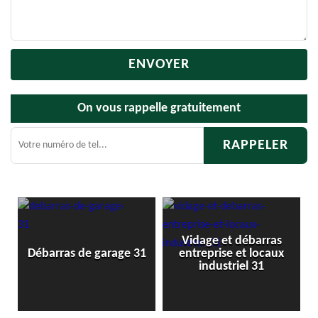
On vous rappelle gratuitement
Vidage et débarras
Débarras de g
 de garage 31
entreprise et locaux
cave 3
industriel 31