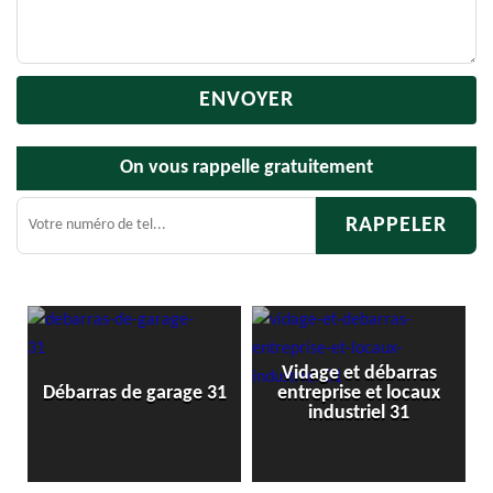
On vous rappelle gratuitement
Vidage et débarras
Débarras d
ras de garage 31
entreprise et locaux
cav
industriel 31