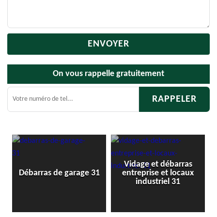
On vous rappelle gratuitement
Vidage et débarras
Débarras de grenier et
 31
entreprise et locaux
cave 31
industriel 31